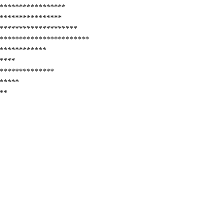
*****************
****************
********************
***********************
************
****
**************
*****
**