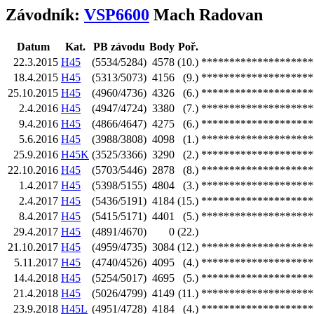
Závodník:
VSP6600
Mach Radovan
Datum
Kat.
PB závodu
Body
Poř.
22.3.2015
H45
(5534/5284)
4578
(10.)
********************
18.4.2015
H45
(5313/5073)
4156
(9.)
********************
25.10.2015
H45
(4960/4736)
4326
(6.)
********************
2.4.2016
H45
(4947/4724)
3380
(7.)
********************
9.4.2016
H45
(4866/4647)
4275
(6.)
********************
5.6.2016
H45
(3988/3808)
4098
(1.)
********************
25.9.2016
H45K
(3525/3366)
3290
(2.)
********************
22.10.2016
H45
(5703/5446)
2878
(8.)
********************
1.4.2017
H45
(5398/5155)
4804
(3.)
********************
2.4.2017
H45
(5436/5191)
4184
(15.)
********************
8.4.2017
H45
(5415/5171)
4401
(5.)
********************
29.4.2017
H45
(4891/4670)
0
(22.)
21.10.2017
H45
(4959/4735)
3084
(12.)
********************
5.11.2017
H45
(4740/4526)
4095
(4.)
********************
14.4.2018
H45
(5254/5017)
4695
(5.)
********************
21.4.2018
H45
(5026/4799)
4149
(11.)
********************
23.9.2018
H45L
(4951/4728)
4184
(4.)
********************