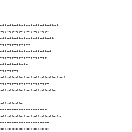
*************************
*********************
***********************
*************
**********************
********************
************
********
****************************
*********************
************************
**********
********************
**************************
*********************
*********************