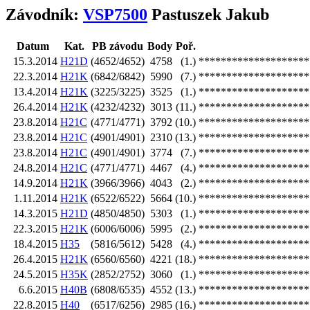
Závodník:
VSP7500
Pastuszek Jakub
Datum
Kat.
PB závodu
Body
Poř.
15.3.2014
H21D
(4652/4652)
4758
(1.)
********************
22.3.2014
H21K
(6842/6842)
5990
(7.)
********************
13.4.2014
H21K
(3225/3225)
3525
(1.)
********************
26.4.2014
H21K
(4232/4232)
3013
(11.)
********************
23.8.2014
H21C
(4771/4771)
3792
(10.)
********************
23.8.2014
H21C
(4901/4901)
2310
(13.)
********************
23.8.2014
H21C
(4901/4901)
3774
(7.)
********************
24.8.2014
H21C
(4771/4771)
4467
(4.)
********************
14.9.2014
H21K
(3966/3966)
4043
(2.)
********************
1.11.2014
H21K
(6522/6522)
5664
(10.)
********************
14.3.2015
H21D
(4850/4850)
5303
(1.)
********************
22.3.2015
H21K
(6006/6006)
5995
(2.)
********************
18.4.2015
H35
(5816/5612)
5428
(4.)
********************
26.4.2015
H21K
(6560/6560)
4221
(18.)
********************
24.5.2015
H35K
(2852/2752)
3060
(1.)
********************
6.6.2015
H40B
(6808/6535)
4552
(13.)
********************
22.8.2015
H40
(6517/6256)
2985
(16.)
********************