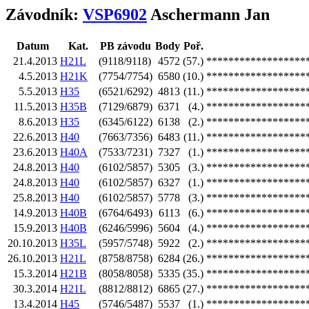
Závodník:
VSP6902
Aschermann Jan
Datum
Kat.
PB závodu
Body
Poř.
21.4.2013
H21L
(9118/9118)
4572
(57.)
******************
4.5.2013
H21K
(7754/7754)
6580
(10.)
******************
5.5.2013
H35
(6521/6292)
4813
(11.)
******************
11.5.2013
H35B
(7129/6879)
6371
(4.)
******************
8.6.2013
H35
(6345/6122)
6138
(2.)
******************
22.6.2013
H40
(7663/7356)
6483
(11.)
******************
23.6.2013
H40A
(7533/7231)
7327
(1.)
******************
24.8.2013
H40
(6102/5857)
5305
(3.)
******************
24.8.2013
H40
(6102/5857)
6327
(1.)
******************
25.8.2013
H40
(6102/5857)
5778
(3.)
******************
14.9.2013
H40B
(6764/6493)
6113
(6.)
******************
15.9.2013
H40B
(6246/5996)
5604
(4.)
******************
20.10.2013
H35L
(5957/5748)
5922
(2.)
******************
26.10.2013
H21L
(8758/8758)
6284
(26.)
******************
15.3.2014
H21B
(8058/8058)
5335
(35.)
******************
30.3.2014
H21L
(8812/8812)
6865
(27.)
******************
13.4.2014
H45
(5746/5487)
5537
(1.)
******************