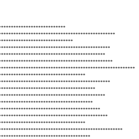
***************************
***********************************************
******************************
*********************************************
*******************************************
**********************************************
*******************************************************
***********************************
*********************************************
***************************************
*******************************************
**************************************
*****************************************
********************************************
***********************************
**************************************************
*************************************