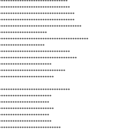
******************************
*******************************
*********************************
*********************************
************************************
*********************
***************************************
********************
*******************************
**********************************
***********************
*****************************
************************
*******************************
***********************
**********************
************************
**********************
***********************
***************************