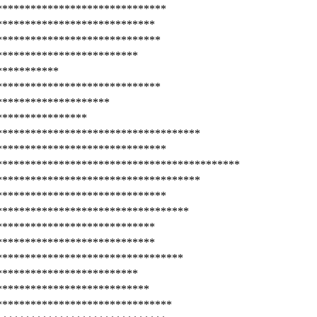
******************************
****************************
*****************************
*************************
***********
*****************************
********************
****************
************************************
******************************
*******************************************
************************************
******************************
**********************************
****************************
****************************
*********************************
*************************
***************************
*******************************