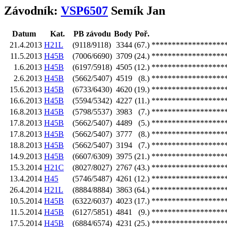
Závodník:
VSP6507
Semík Jan
Datum
Kat.
PB závodu
Body
Poř.
21.4.2013
H21L
(9118/9118)
3344
(67.)
******************
11.5.2013
H45B
(7006/6690)
3709
(24.)
******************
1.6.2013
H45B
(6197/5918)
4505
(12.)
******************
2.6.2013
H45B
(5662/5407)
4519
(8.)
******************
15.6.2013
H45B
(6733/6430)
4620
(19.)
******************
16.6.2013
H45B
(5594/5342)
4227
(11.)
******************
16.8.2013
H45B
(5798/5537)
3983
(7.)
******************
17.8.2013
H45B
(5662/5407)
4489
(5.)
******************
17.8.2013
H45B
(5662/5407)
3777
(8.)
******************
18.8.2013
H45B
(5662/5407)
3194
(7.)
******************
14.9.2013
H45B
(6607/6309)
3975
(21.)
******************
15.3.2014
H21C
(8027/8027)
2767
(43.)
******************
13.4.2014
H45
(5746/5487)
4261
(12.)
******************
26.4.2014
H21L
(8884/8884)
3863
(64.)
******************
10.5.2014
H45B
(6322/6037)
4023
(17.)
******************
11.5.2014
H45B
(6127/5851)
4841
(9.)
******************
17.5.2014
H45B
(6884/6574)
4231
(25.)
******************