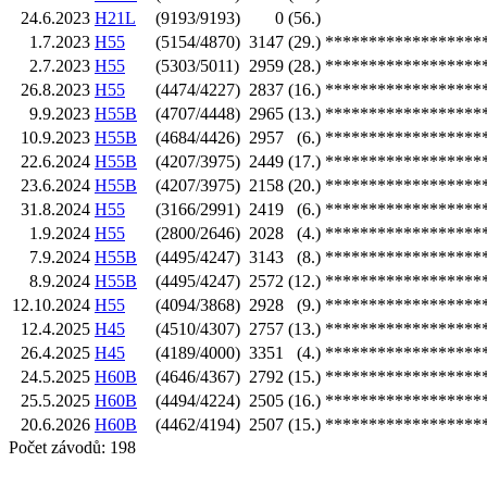
24.6.2023
H21L
(9193/9193)
0
(56.)
1.7.2023
H55
(5154/4870)
3147
(29.)
******************
2.7.2023
H55
(5303/5011)
2959
(28.)
******************
26.8.2023
H55
(4474/4227)
2837
(16.)
******************
9.9.2023
H55B
(4707/4448)
2965
(13.)
******************
10.9.2023
H55B
(4684/4426)
2957
(6.)
******************
22.6.2024
H55B
(4207/3975)
2449
(17.)
******************
23.6.2024
H55B
(4207/3975)
2158
(20.)
******************
31.8.2024
H55
(3166/2991)
2419
(6.)
******************
1.9.2024
H55
(2800/2646)
2028
(4.)
******************
7.9.2024
H55B
(4495/4247)
3143
(8.)
******************
8.9.2024
H55B
(4495/4247)
2572
(12.)
******************
12.10.2024
H55
(4094/3868)
2928
(9.)
******************
12.4.2025
H45
(4510/4307)
2757
(13.)
******************
26.4.2025
H45
(4189/4000)
3351
(4.)
******************
24.5.2025
H60B
(4646/4367)
2792
(15.)
******************
25.5.2025
H60B
(4494/4224)
2505
(16.)
******************
20.6.2026
H60B
(4462/4194)
2507
(15.)
******************
Počet závodů: 198