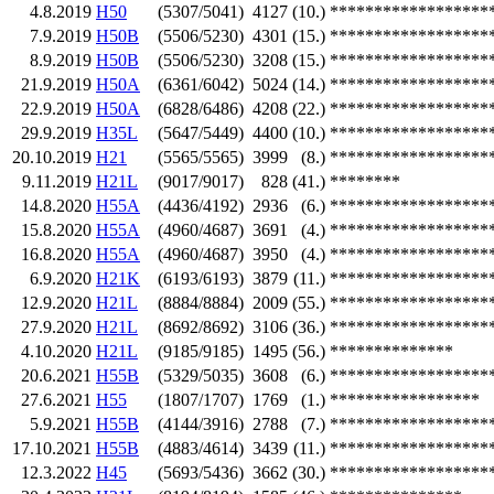
4.8.2019
H50
(5307/5041)
4127
(10.)
******************
7.9.2019
H50B
(5506/5230)
4301
(15.)
******************
8.9.2019
H50B
(5506/5230)
3208
(15.)
******************
21.9.2019
H50A
(6361/6042)
5024
(14.)
******************
22.9.2019
H50A
(6828/6486)
4208
(22.)
******************
29.9.2019
H35L
(5647/5449)
4400
(10.)
******************
20.10.2019
H21
(5565/5565)
3999
(8.)
******************
9.11.2019
H21L
(9017/9017)
828
(41.)
********
14.8.2020
H55A
(4436/4192)
2936
(6.)
******************
15.8.2020
H55A
(4960/4687)
3691
(4.)
******************
16.8.2020
H55A
(4960/4687)
3950
(4.)
******************
6.9.2020
H21K
(6193/6193)
3879
(11.)
******************
12.9.2020
H21L
(8884/8884)
2009
(55.)
******************
27.9.2020
H21L
(8692/8692)
3106
(36.)
******************
4.10.2020
H21L
(9185/9185)
1495
(56.)
**************
20.6.2021
H55B
(5329/5035)
3608
(6.)
******************
27.6.2021
H55
(1807/1707)
1769
(1.)
*****************
5.9.2021
H55B
(4144/3916)
2788
(7.)
******************
17.10.2021
H55B
(4883/4614)
3439
(11.)
******************
12.3.2022
H45
(5693/5436)
3662
(30.)
******************