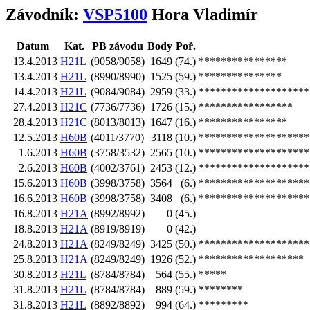
Závodník:
VSP5100
Hora Vladimír
Datum
Kat.
PB závodu
Body
Poř.
13.4.2013
H21L
(9058/9058)
1649
(74.)
****************
13.4.2013
H21L
(8990/8990)
1525
(59.)
***************
14.4.2013
H21L
(9084/9084)
2959
(33.)
********************
27.4.2013
H21C
(7736/7736)
1726
(15.)
*****************
28.4.2013
H21C
(8013/8013)
1647
(16.)
****************
12.5.2013
H60B
(4011/3770)
3118
(10.)
********************
1.6.2013
H60B
(3758/3532)
2565
(10.)
********************
2.6.2013
H60B
(4002/3761)
2453
(12.)
********************
15.6.2013
H60B
(3998/3758)
3564
(6.)
********************
16.6.2013
H60B
(3998/3758)
3408
(6.)
********************
16.8.2013
H21A
(8992/8992)
0
(45.)
18.8.2013
H21A
(8919/8919)
0
(42.)
24.8.2013
H21A
(8249/8249)
3425
(50.)
********************
25.8.2013
H21A
(8249/8249)
1926
(52.)
*******************
30.8.2013
H21L
(8784/8784)
564
(55.)
*****
31.8.2013
H21L
(8784/8784)
889
(59.)
********
31.8.2013
H21L
(8892/8892)
994
(64.)
*********