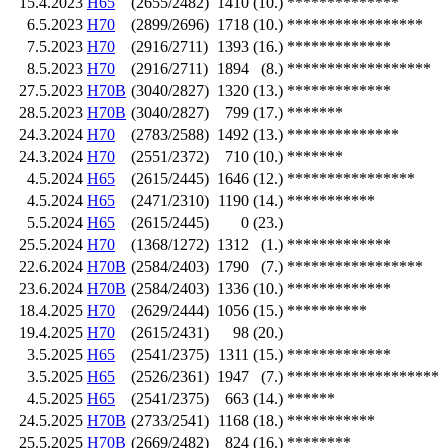
15.4.2023
H65
(2655/2482)
1410
(10.)
**************
6.5.2023
H70
(2899/2696)
1718
(10.)
*****************
7.5.2023
H70
(2916/2711)
1393
(16.)
*************
8.5.2023
H70
(2916/2711)
1894
(8.)
******************
27.5.2023
H70B
(3040/2827)
1320
(13.)
*************
28.5.2023
H70B
(3040/2827)
799
(17.)
*******
24.3.2024
H70
(2783/2588)
1492
(13.)
**************
24.3.2024
H70
(2551/2372)
710
(10.)
*******
4.5.2024
H65
(2615/2445)
1646
(12.)
****************
4.5.2024
H65
(2471/2310)
1190
(14.)
***********
5.5.2024
H65
(2615/2445)
0
(23.)
25.5.2024
H70
(1368/1272)
1312
(1.)
*************
22.6.2024
H70B
(2584/2403)
1790
(7.)
*****************
23.6.2024
H70B
(2584/2403)
1336
(10.)
*************
18.4.2025
H70
(2629/2444)
1056
(15.)
**********
19.4.2025
H70
(2615/2431)
98
(20.)
3.5.2025
H65
(2541/2375)
1311
(15.)
*************
3.5.2025
H65
(2526/2361)
1947
(7.)
*******************
4.5.2025
H65
(2541/2375)
663
(14.)
******
24.5.2025
H70B
(2733/2541)
1168
(18.)
***********
25.5.2025
H70B
(2669/2482)
824
(16.)
********