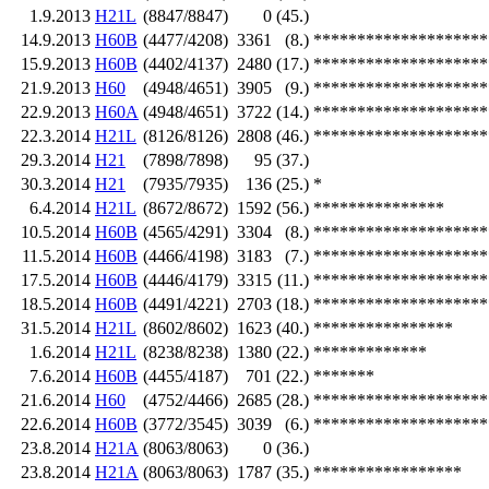
1.9.2013
H21L
(8847/8847)
0
(45.)
14.9.2013
H60B
(4477/4208)
3361
(8.)
********************
15.9.2013
H60B
(4402/4137)
2480
(17.)
********************
21.9.2013
H60
(4948/4651)
3905
(9.)
********************
22.9.2013
H60A
(4948/4651)
3722
(14.)
********************
22.3.2014
H21L
(8126/8126)
2808
(46.)
********************
29.3.2014
H21
(7898/7898)
95
(37.)
30.3.2014
H21
(7935/7935)
136
(25.)
*
6.4.2014
H21L
(8672/8672)
1592
(56.)
***************
10.5.2014
H60B
(4565/4291)
3304
(8.)
********************
11.5.2014
H60B
(4466/4198)
3183
(7.)
********************
17.5.2014
H60B
(4446/4179)
3315
(11.)
********************
18.5.2014
H60B
(4491/4221)
2703
(18.)
********************
31.5.2014
H21L
(8602/8602)
1623
(40.)
****************
1.6.2014
H21L
(8238/8238)
1380
(22.)
*************
7.6.2014
H60B
(4455/4187)
701
(22.)
*******
21.6.2014
H60
(4752/4466)
2685
(28.)
********************
22.6.2014
H60B
(3772/3545)
3039
(6.)
********************
23.8.2014
H21A
(8063/8063)
0
(36.)
23.8.2014
H21A
(8063/8063)
1787
(35.)
*****************