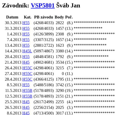
Závodník:
VSP5801
Šváb Jan
Datum
Kat.
PB závodu
Body
Poř.
30.3.2013
H55
(4268/4033)
2822
(8.)
********************
31.3.2013
H55
(4268/4033)
1457
(13.)
**************
1.4.2013
H55
(4126/3899)
2308
(9.)
********************
7.4.2013
H55
(3307/3125)
1657
(14.)
****************
13.4.2013
H55
(2881/2722)
1623
(9.)
****************
14.4.2013
H45L
(5097/4867)
3380
(14.)
********************
20.4.2013
H55
(4848/4581)
1792
(9.)
*****************
21.4.2013
H45
(4902/4681)
3534
(15.)
********************
26.4.2013
H55C
(4298/4061)
3215
(7.)
********************
27.4.2013
H55C
(4298/4061)
0
(11.)
28.4.2013
H55C
(4366/4125)
1795
(11.)
*****************
8.5.2013
H55
(5488/5186)
3742
(15.)
********************
11.5.2013
H55B
(5178/4893)
3290
(19.)
********************
12.5.2013
H55B
(5178/4893)
2151
(21.)
********************
25.5.2013
H45
(2617/2499)
2255
(4.)
********************
26.5.2013
H45
(2256/2154)
2025
(3.)
********************
8.6.2013
H45
(4713/4500)
3017
(13.)
********************