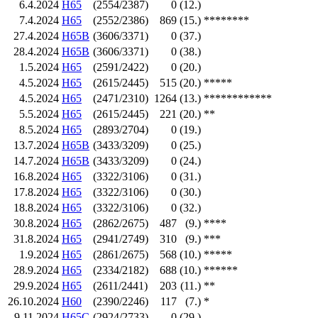
6.4.2024
H65
(2554/2387)
0
(12.)
7.4.2024
H65
(2552/2386)
869
(15.)
********
27.4.2024
H65B
(3606/3371)
0
(37.)
28.4.2024
H65B
(3606/3371)
0
(38.)
1.5.2024
H65
(2591/2422)
0
(20.)
4.5.2024
H65
(2615/2445)
515
(20.)
*****
4.5.2024
H65
(2471/2310)
1264
(13.)
************
5.5.2024
H65
(2615/2445)
221
(20.)
**
8.5.2024
H65
(2893/2704)
0
(19.)
13.7.2024
H65B
(3433/3209)
0
(25.)
14.7.2024
H65B
(3433/3209)
0
(24.)
16.8.2024
H65
(3322/3106)
0
(31.)
17.8.2024
H65
(3322/3106)
0
(30.)
18.8.2024
H65
(3322/3106)
0
(32.)
30.8.2024
H65
(2862/2675)
487
(9.)
****
31.8.2024
H65
(2941/2749)
310
(9.)
***
1.9.2024
H65
(2861/2675)
568
(10.)
*****
28.9.2024
H65
(2334/2182)
688
(10.)
******
29.9.2024
H65
(2611/2441)
203
(11.)
**
26.10.2024
H60
(2390/2246)
117
(7.)
*
9.11.2024
H65C
(2924/2733)
0
(29.)