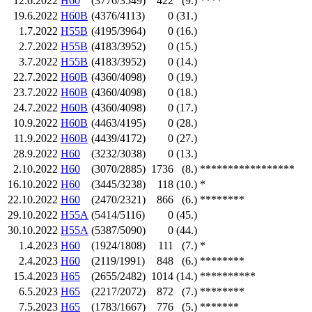
12.6.2022
H60
(3776/3549)
422
(9.)
****
19.6.2022
H60B
(4376/4113)
0
(31.)
1.7.2022
H55B
(4195/3964)
0
(16.)
2.7.2022
H55B
(4183/3952)
0
(15.)
3.7.2022
H55B
(4183/3952)
0
(14.)
22.7.2022
H60B
(4360/4098)
0
(19.)
23.7.2022
H60B
(4360/4098)
0
(18.)
24.7.2022
H60B
(4360/4098)
0
(17.)
10.9.2022
H60B
(4463/4195)
0
(28.)
11.9.2022
H60B
(4439/4172)
0
(27.)
28.9.2022
H60
(3232/3038)
0
(13.)
2.10.2022
H60
(3070/2885)
1736
(8.)
*****************
16.10.2022
H60
(3445/3238)
118
(10.)
*
22.10.2022
H60
(2470/2321)
866
(6.)
********
29.10.2022
H55A
(5414/5116)
0
(45.)
30.10.2022
H55A
(5387/5090)
0
(44.)
1.4.2023
H60
(1924/1808)
111
(7.)
*
2.4.2023
H60
(2119/1991)
848
(6.)
********
15.4.2023
H65
(2655/2482)
1014
(14.)
**********
6.5.2023
H65
(2217/2072)
872
(7.)
********
7.5.2023
H65
(1783/1667)
776
(5.)
*******