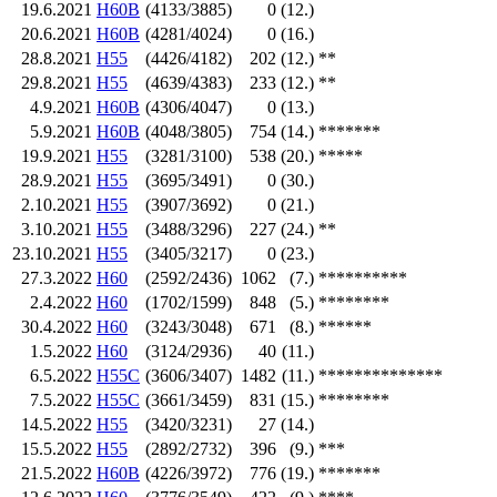
19.6.2021
H60B
(4133/3885)
0
(12.)
20.6.2021
H60B
(4281/4024)
0
(16.)
28.8.2021
H55
(4426/4182)
202
(12.)
**
29.8.2021
H55
(4639/4383)
233
(12.)
**
4.9.2021
H60B
(4306/4047)
0
(13.)
5.9.2021
H60B
(4048/3805)
754
(14.)
*******
19.9.2021
H55
(3281/3100)
538
(20.)
*****
28.9.2021
H55
(3695/3491)
0
(30.)
2.10.2021
H55
(3907/3692)
0
(21.)
3.10.2021
H55
(3488/3296)
227
(24.)
**
23.10.2021
H55
(3405/3217)
0
(23.)
27.3.2022
H60
(2592/2436)
1062
(7.)
**********
2.4.2022
H60
(1702/1599)
848
(5.)
********
30.4.2022
H60
(3243/3048)
671
(8.)
******
1.5.2022
H60
(3124/2936)
40
(11.)
6.5.2022
H55C
(3606/3407)
1482
(11.)
**************
7.5.2022
H55C
(3661/3459)
831
(15.)
********
14.5.2022
H55
(3420/3231)
27
(14.)
15.5.2022
H55
(2892/2732)
396
(9.)
***
21.5.2022
H60B
(4226/3972)
776
(19.)
*******